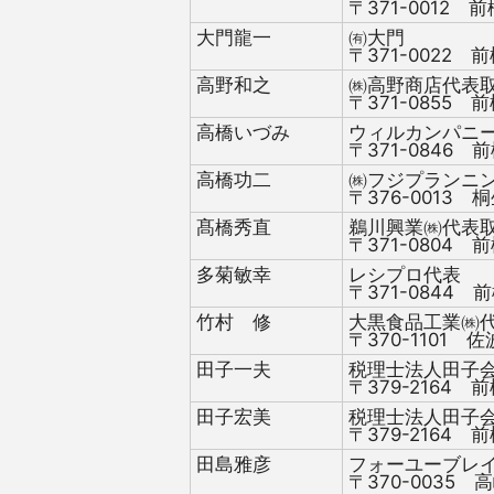
〒371-0012 前
大門龍一
㈲大門
〒371-0022 前
高野和之
㈱高野商店代表
〒371-0855 前
高橋いづみ
ウィルカンパニ
〒371-0846 前
高橋功二
㈱フジプランニ
〒376-0013 桐
髙橋秀直
鵜川興業㈱代表
〒371-0804 前
多菊敏幸
レシプロ代表
〒371-0844 前
竹村 修
大黒食品工業㈱
〒370-1101 佐
田子一夫
税理士法人田子
〒379-2164 前
田子宏美
税理士法人田子
〒379-2164 前
田島雅彦
フォーユーブレ
〒370-0035 高