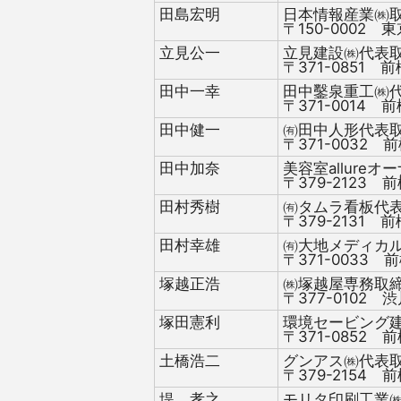
田島宏明
日本情報産業㈱
〒150-0002 東
立見公一
立見建設㈱代表
〒371-0851 前
田中一幸
田中鑿泉重工㈱
〒371-0014 前
田中健一
㈲田中人形代表
〒371-0032 前
田中加奈
美容室allureオ
〒379-2123 前
田村秀樹
㈲タムラ看板代
〒379-2131 前
田村幸雄
㈲大地メディカ
〒371-0033 前
塚越正浩
㈱塚越屋専務取
〒377-0102 渋
塚田憲利
環境セービング
〒371-0852 前
土橋浩二
グンアス㈱代表
〒379-2154 前
堤 孝之
モリタ印刷工業