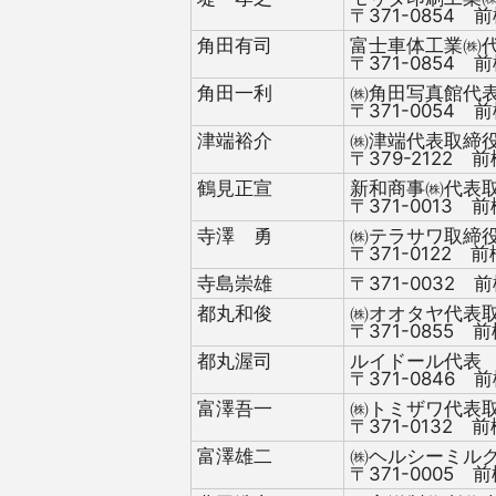
〒371-0854 前
角田有司
富士車体工業㈱
〒371-0854 前
角田一利
㈱角田写真館代
〒371-0054 前
津端裕介
㈱津端代表取締
〒379-2122 前
鶴見正宣
新和商事㈱代表
〒371-0013 前
寺澤 勇
㈱テラサワ取締
〒371-0122 前
寺島崇雄
〒371-0032 前
都丸和俊
㈱オオタヤ代表
〒371-0855 前
都丸渥司
ルイドール代表
〒371-0846 前
富澤吾一
㈱トミザワ代表
〒371-0132 前
富澤雄二
㈱ヘルシーミル
〒371-0005 前