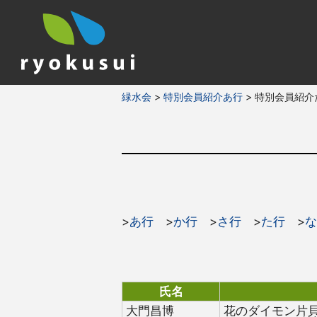
緑水会
>
特別会員紹介あ行
>
特別会員紹介
>
あ行
>
か行
>
さ行
>
た行
>
な
氏名
大門昌博
花のダイモン片