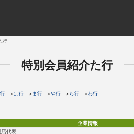
た行
特別会員紹介た行
行
>
は行
>
ま行
>
や行
>
ら行
>
わ行
企業情報
貝店代表