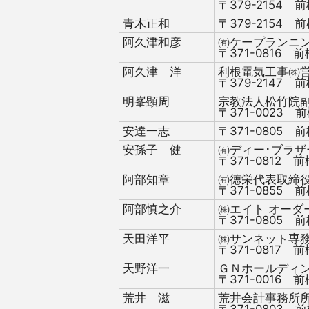
〒379-2154 前
青木正和
〒379-2154 前
阿久津和彦
㈲ケープランニ
〒371-0816 前
阿久津 洋
利根電気工事㈱
〒379-2147 前
明峯顕周
宗教法人松竹院
〒371-0023 前
安達一志
〒371-0805 前
安孫子 健
㈲ディー･ブラザ
〒371-0812 前
阿部知章
㈲徳栄代表取締
〒371-0855 前
阿部慎之介
㈱エイト オーダ
〒371-0805 前
天田洋平
㈱サンネット専
〒371-0817 前
天野洋一
ＧＮホールディ
〒371-0016 前
荒井 滋
荒井会計事務所
〒371-0803 前