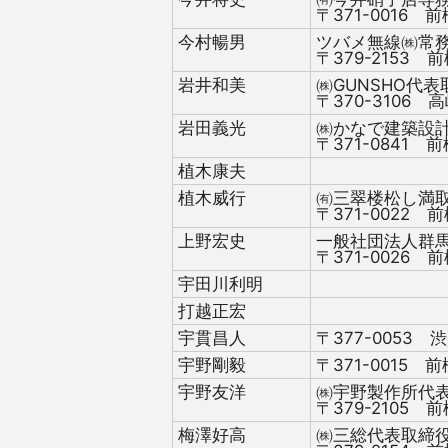
〒371-0016 前
今村暢男
ツバメ無線㈱常
〒379-2153 前
岩井和美
㈱GUNSHO代表
〒370-3106 高
岩田義光
㈱かなで建築設
〒371-0841 前
植木康夫
植木威行
㈲三翠楼松し満
〒371-0022 前
上野宏史
一般社団法人群
〒371-0026 前
宇田川利明
打越正宏
宇貫昌人
〒377-0053 渋
宇野剛毅
〒371-0015 前
宇野友洋
㈱宇野製作所代
〒379-2105 前
梅澤好高
㈱三総代表取締