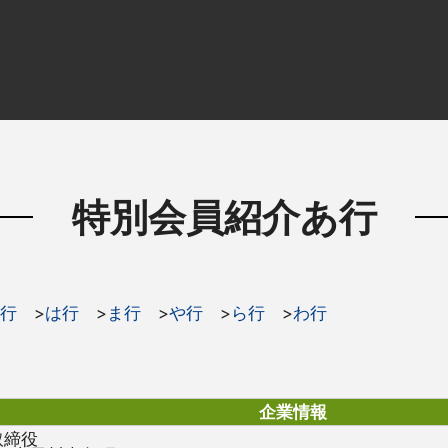
特別会員紹介あ行
行
>
は行
>
ま行
>
や行
>
ら行
>
わ行
企業情報
取締役