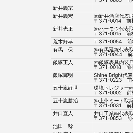
新井義宗
新井義宏
㈱新井酒店代表
〒371-0014 前
新井光正
㈱ハーモウ代表
〒371-0015 前
荒木好孝
〒371-0054 前
有馬 保
㈱有馬延線代表
〒371-0044 前
飯塚正人
㈲飯塚表具内装
〒371-0018 前
飯塚輝明
Shine Bright代表
〒371-0223 前
五十嵐経世
環境トレジャー
〒371-0002 前
五十嵐勝治
㈱上州ミート取
〒371-0031 前
井口直人
井口工業㈱代表
〒371-0853 前
池田 稔