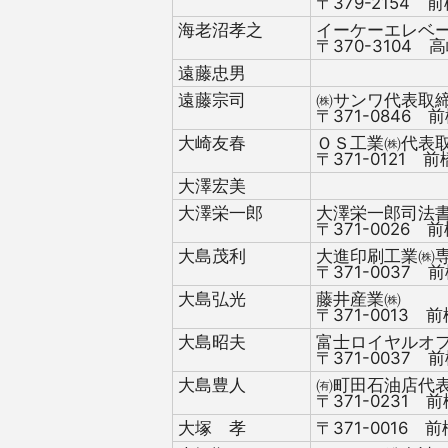
〒379-2154 前
海老沼孝之
イーケーエレベ
〒370-3104 高
遠藤忠男
遠藤宗司
㈱サンワ代表取
〒371-0846 前
大崎友春
ＯＳ工業㈱代表
〒371-0121 前
大澤宏美
大澤栄一郎
大澤栄一郎司法
〒371-0026 前
大島茂利
大進印刷工業㈱
〒371-0037 前
大島弘光
藤井産業㈱
〒371-0013 前
大島昭夫
富士ロイヤルオ
〒371-0037 前
大島豊人
㈲町田石油店代
〒371-0231 前
大塚 孝
〒371-0016 前