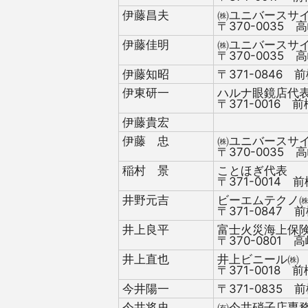
伊藤昌夫
㈱ユニバースサ
〒370-0035 高
伊藤佳明
㈱ユニバースサ
〒370-0035 高
伊藤知昭
〒371-0846 前
伊東研一
ハルナ眼鏡店代
〒371-0016 前
伊藤貴宏
伊藤 忠
㈱ユニバースサ
〒370-0035 高
稲村 景
ことほぎ代表
〒371-0014 前
井野元吉
ビーエムテクノ
〒371-0847 前
井上良平
富士火災海上保
〒370-0801 高
井上直也
井上ビニール㈱
〒371-0018 前
今井陽一
〒371-0835 前
今井将史
㈲今井硝子店専