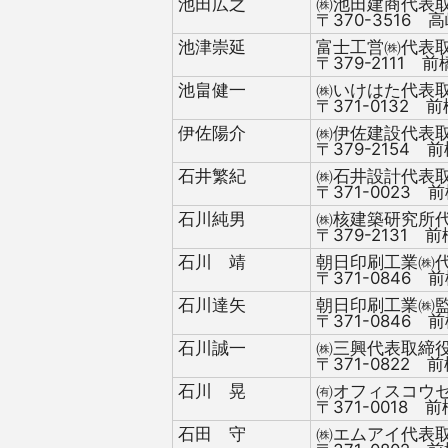
池田広之
㈱池田建商代表
〒370-3516 高
池津崇延
富士工営㈱代表
〒379-2111 前
池畠健一
㈱いけはた代表
〒371-0132 前
伊佐陽介
㈱伊佐建設代表
〒379-2154 前
石井繁紀
㈱石井設計代表
〒371-0023 前
石川純男
㈱核建築研究所
〒379-2131 前
石川 靖
朝日印刷工業㈱
〒371-0846 前
石川達矢
朝日印刷工業㈱
〒371-0846 前
石川誠一
㈱三興代表取締
〒371-0822 前
石川 晃
㈲オフィスコウ
〒371-0018 前
石田 守
㈱エムアイ代表