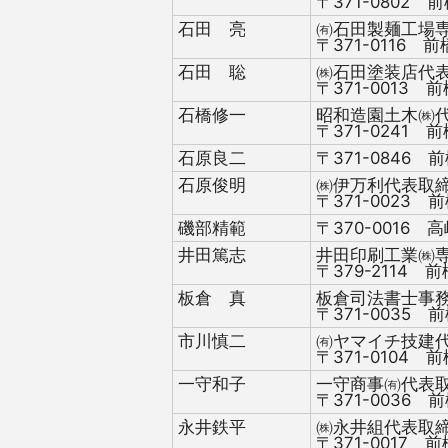
〒371-0802 前
石田 亮
㈲石田製麺工場
〒371-0116 前
石田 聡
㈱石田塗装店代
〒371-0013 前
石橋修一
昭和造園土木㈱
〒371-0241 前
石原良二
〒371-0846 前
石原俊明
㈱伊万利代表取
〒371-0023 前
磯部精範
〒370-0016 高
井田篤志
井田印刷工業㈱
〒379-2114 前
板倉 真
板倉司法書士事
〒371-0035 前
市川慎二
㈲ヤマイチ技建
〒371-0104 
一守和子
一守商事㈲代表
〒371-0036 前
永井鉄平
㈱永井組代表取
〒371-0017 前