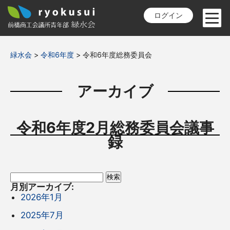
ログイン
緑水会
>
令和6年度
>
令和6年度総務委員会
アーカイブ
令和6年度2月総務委員会議事
録
検
索:
月別アーカイブ:
2026年1月
2025年7月