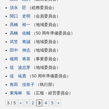
須永 匠
（総務委員会）
関口 史明
（会員委員会）
髙橋 裕一
（地域委員会）
高橋 佑輔
（50 周年準備委員会）
武笠 将誠
（地域委員会）
田中 伸志
（地域委員会）
槻岡 将英
（事業委員会）
堤 波志芽
（地域委員会）
堤 祐貴
（50 周年準備委員会）
角田 佳奈子
（執行部）
東海林 拓
（広報・経営委員会）
3 / 5
«
1
2
3
4
5
»