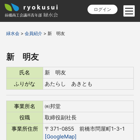
ログイン
緑水会
>
会員紹介
>
新 明友
新 明友
氏名
新 明友
ふりがな
あたらし あきとも
事業所名
㈱邦堂
役職
取締役副社長
事業所住所
〒371-0855 前橋市問屋町1-3-1
[GoogleMap]