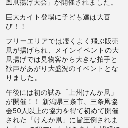
風凧揚げ大会」が開催されました。
巨大カイト登場に子ども達は大喜
び！！
フリーエリアでは凄くよく飛ぶ販売
凧が揚げられ、
メインイベントの大
凧揚げでは見物客から大きな拍手と
歓声があが
り大盛況のイベントとな
りました。
午後には初の試み「上州けんか凧」
が開催！！ 新潟県三条市、
三条凧協
会50人以上の協力を得て初めて開催
された「けんか凧」
に皆圧倒されま