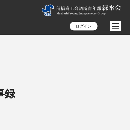
ログイン
事録